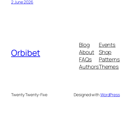
2 June 2026
Blog
Events
Orbibet
About
Shop
FAQs
Patterns
Authors
Themes
Twenty Twenty-Five
Designed with
WordPress